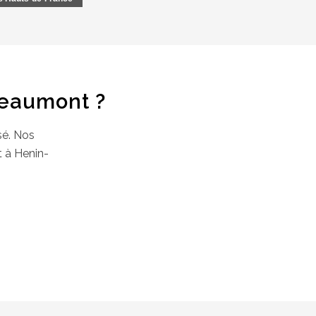
Beaumont ?
sé. Nos
t à Henin-