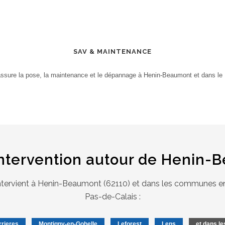
SAV & MAINTENANCE
assure la pose, la maintenance et le dépannage à Henin-Beaumont et dans le 
intervention autour de Henin-
intervient à Henin-Beaumont (62110) et dans les communes e
Pas-de-Calais :
rieres
Montigny-en-Gohelle
Leforest
Lens
et dans l