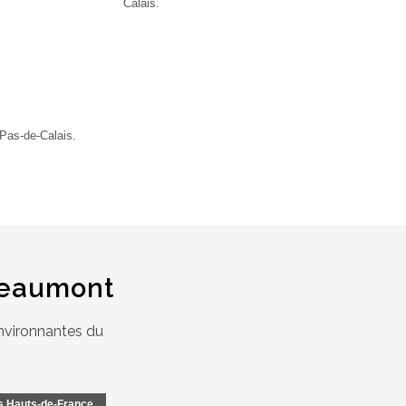
Calais.
Pas-de-Calais.
Beaumont
nvironnantes du
es Hauts-de-France