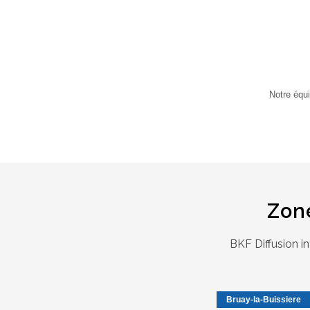
Notre équ
Zone
BKF Diffusion i
Bruay-la-Buissiere