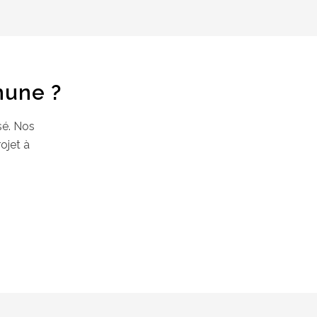
hune ?
sé. Nos
ojet à