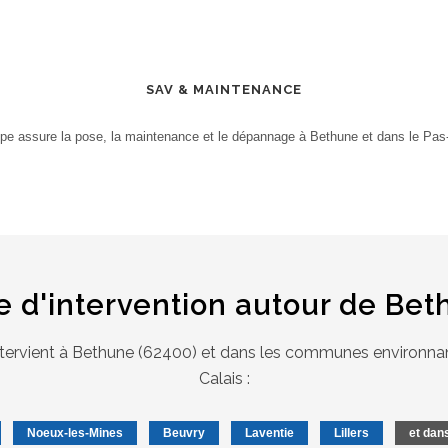
SAV & MAINTENANCE
ipe assure la pose, la maintenance et le dépannage à Bethune et dans le Pas-
 d'intervention autour de Be
ntervient à Bethune (62400) et dans les communes environn
Calais :
Noeux-les-Mines
Beuvry
Laventie
Lillers
et dan