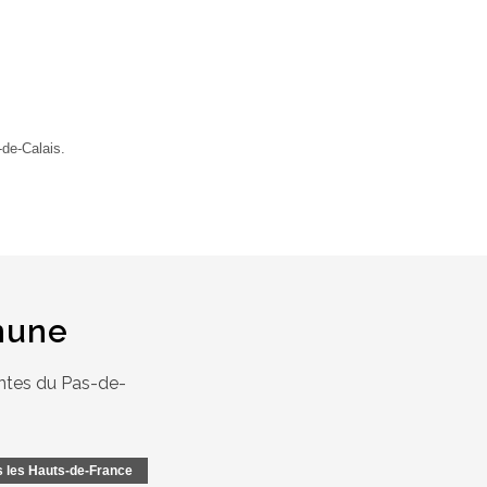
de-Calais.
thune
antes du Pas-de-
s les Hauts-de-France